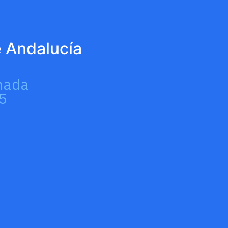
e Andalucía
nada
5